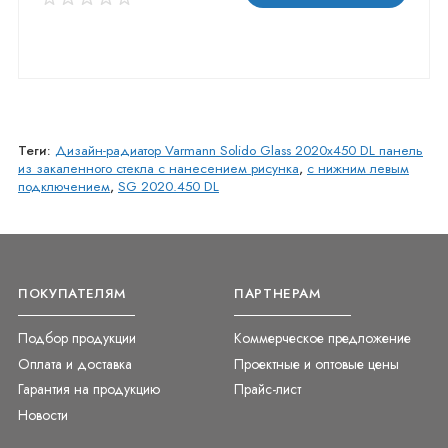
Теги:
Дизайн-радиатор Varmann Solido Glass 2020x450 DL панель
из закаленного стекла с нанесением рисунка
,
с нижним левым
подключением
,
SG 2020.450 DL
ПОКУПАТЕЛЯМ
ПАРТНЕРАМ
Подбор продукции
Коммерческое предложение
Оплата и доставка
Проектные и оптовые цены
Гарантия на продукцию
Прайс-лист
Новости