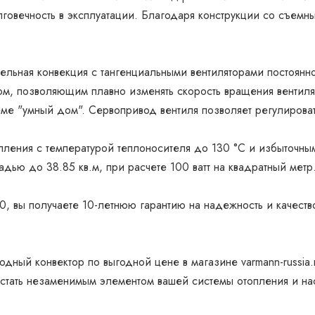
лговечность в эксплуатации. Благодаря конструкции со съем
тельная конвекция с тангенциальными вентиляторами постоя
м, позволяющим плавно изменять скорость вращения вентилят
ме "умный дом". Сервопривод вентиля позволяет регулироват
опления с температурой теплоносителя до 130 °С и избыточн
дью до 38.85 кв.м, при расчете 100 ватт на квадратный метр
0, вы получаете 10-летнюю гарантию на надежность и качест
одный конвектор по выгодной цене в магазине varmann-russia
 стать незаменимым элементом вашей системы отопления и н