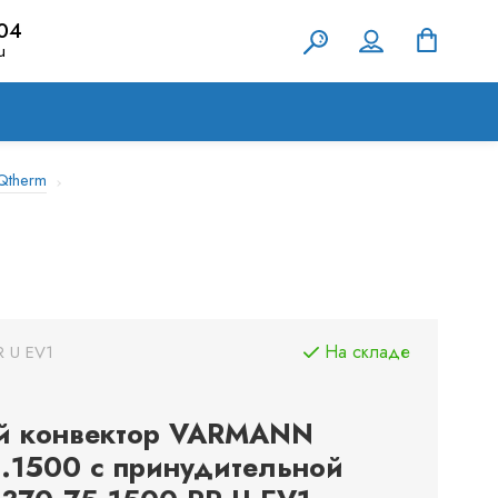
-04
u
Qtherm
На складе
R U EV1
й конвектор VARMANN
.1500 с принудительной