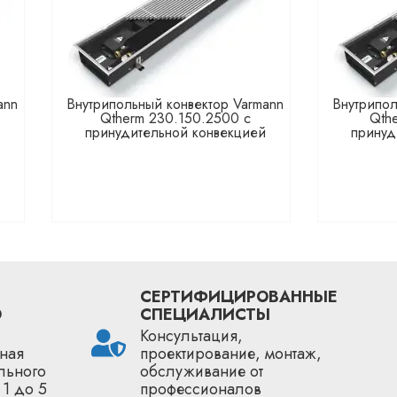
ann
Внутрипольный конвектор Varmann
Внутрипол
Qtherm 230.150.2500 с
Qth
принудительной конвекцией
принуд
СЕРТИФИЦИРОВАННЫЕ
О
СПЕЦИАЛИСТЫ
Консультация,
ная
проектирование, монтаж,
льного
обслуживание от
 1 до 5
профессионалов