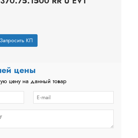
370.75.1500 RR U EV1
Запросить КП
шей цены
ую цену на данный товар