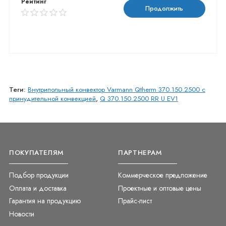
Рейтинг
Продолжить
Теги:
Внутрипольный конвектор Varmann Qtherm 370.150.2500 с
принудительной конвекцией
,
Q 370.150.2500 RR U EV1
ПОКУПАТЕЛЯМ
ПАРТНЕРАМ
Подбор продукции
Коммерческое предложение
Оплата и доставка
Проектные и оптовые цены
Гарантия на продукцию
Прайс-лист
Новости