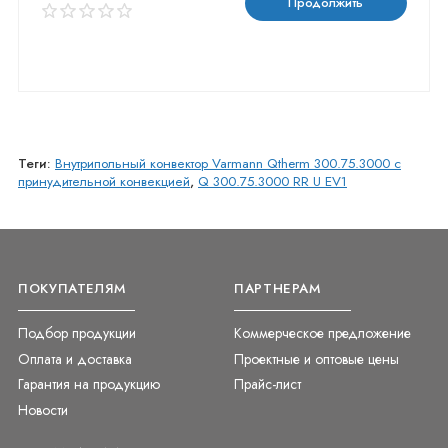
Продолжить
Теги:
Внутрипольный конвектор Varmann Qtherm 300.75.3000 с
принудительной конвекцией
,
Q 300.75.3000 RR U EV1
ПОКУПАТЕЛЯМ
ПАРТНЕРАМ
Подбор продукции
Коммерческое предложение
Оплата и доставка
Проектные и оптовые цены
Гарантия на продукцию
Прайс-лист
Новости