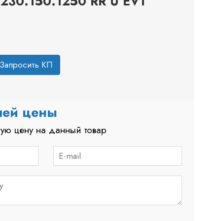
230.150.1250 RR U EV1
Запросить КП
шей цены
ую цену на данный товар