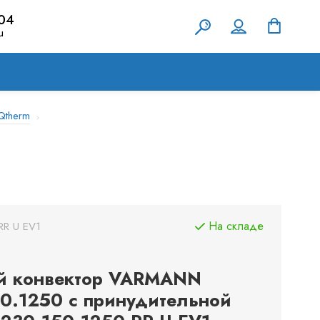
-04
u
Qtherm
На складе
RR U EV1
й конвектор VARMANN
0.1250 с принудительной