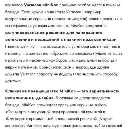
конвектор
Varmann MiniKon
занимает особое место в линейке
бренда. Если другие конвекторы Varmann (например,
внутрипольные серии или настенные модели) ориентированы на
специфические условия монтажа, то MiniKon создавался
как
универсальное решение для панорамного
остекления и помещений с низкими подоконниками
.
Главное отличие — это возможность установки как на пол, так и
на стену, что делает его гибридом, сочетающим лучшие качества
напольных и настенных приборов. Это идеальный выбор для
витрин магазинов, французских окон и террас, где другие
модели Varmann попросту не подходят по высоте или способу
монтажа.
Ключевое преимущество MiniKon — это вариативность
исполнения и дизайна.
В отличие от других продуктов
бренда, MiniKon предлагает сразу две серии на выбор:
«Стандарт» с аккуратной перфорированной крышкой и
«Комфорт» с премиальной алюминиевой решеткой. Другие
конвекторы Varmann зачастую имеют фиксированный тип верхней