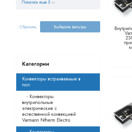
Показать еще 5
Сбросить
Выберите фильтры
Внутрип
Var
23
при
к
Категории
Конвекторы встраиваемые в
пол
- Конвекторы
внутрипольные
электрические с
естественной конвекцией
Varmann Ntherm Electro
- Конвекторы