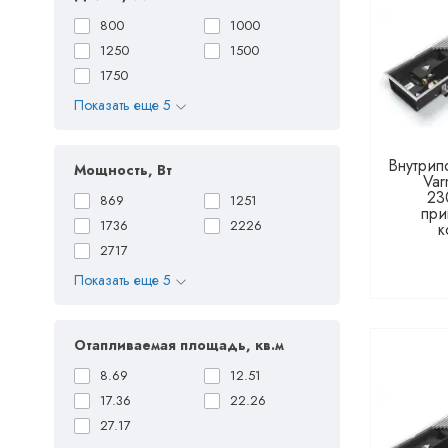
800
1000
1250
1500
1750
Показать еще 5
Внутрип
Мощность, Вт
Var
23
869
1251
при
1736
2226
к
2717
Показать еще 5
Отапливаемая площадь, кв.м
8.69
12.51
17.36
22.26
27.17