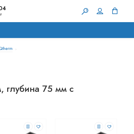
-04
u
Qtherm
 глубина 75 мм с