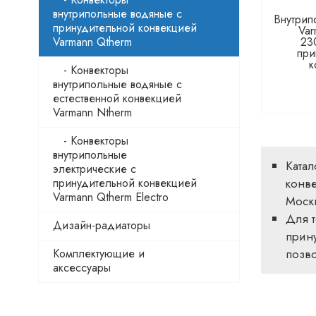
внутрипольные водяные с
Внутрип
принудительной конвекцией
Var
Varmann Qtherm
23
при
к
- Конвекторы
внутрипольные водяные с
естественной конвекцией
Varmann Ntherm
- Конвекторы
внутрипольные
Ката
электрические с
принудительной конвекцией
конве
Varmann Qtherm Electro
Москв
Для т
Дизайн-радиаторы
прину
Комплектующие и
позв
аксессуары