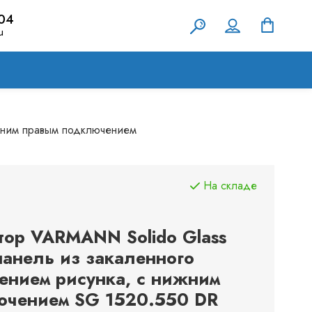
-04
u
ижним правым подключением
На складе
ор VARMANN Solido Glass
анель из закаленного
сением рисунка, с нижним
ючением SG 1520.550 DR