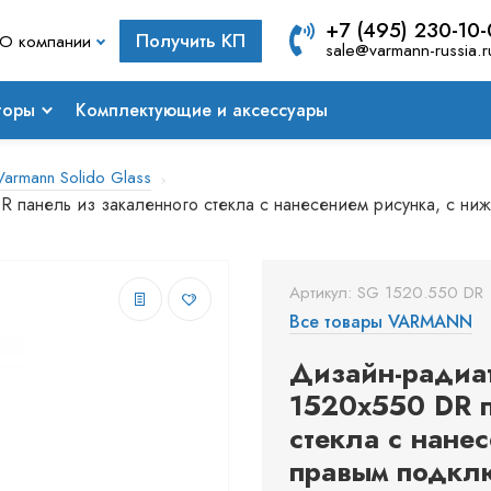
+7 (495) 230-10
Получить КП
О компании
sale@varmann-russia.r
торы
Комплектующие и аксессуары
armann Solido Glass
 панель из закаленного стекла с нанесением рисунка, с н
Артикул: SG 1520.550 DR
Все товары VARMANN
Дизайн-радиат
1520x550 DR п
стекла с нане
правым подкл